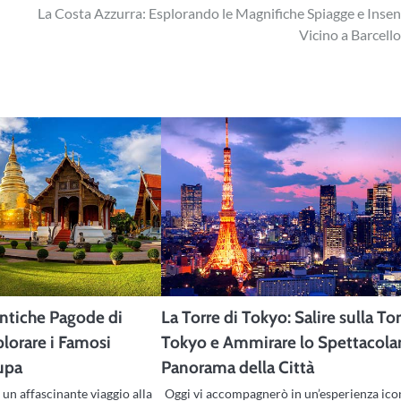
La Costa Azzurra: Esplorando le Magnifiche Spiagge e Inse
Vicino a Barcell
Antiche Pagode di
La Torre di Tokyo: Salire sulla Tor
plorare i Famosi
Tokyo e Ammirare lo Spettacola
tupa
Panorama della Città
 un affascinante viaggio alla
Oggi vi accompagnerò in un’esperienza ico