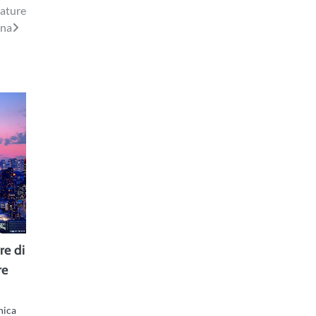
nature
ona
re di
re
nica