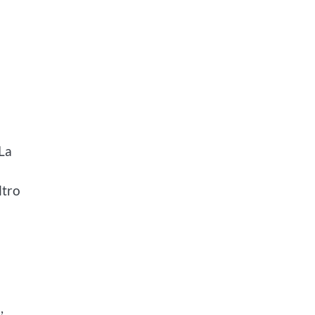
 La
ltro
,