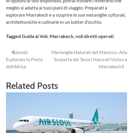
di opzioni di voli disponibili, potrai trovare l’itinerario che
meglio si adatta ai tuoi piani di viaggio. Preparati a
esplorare Marrakech e a scoprire le sue meraviglie culturali,
architettoniche e culinarie in un batter d’occhio.
Tagged
Guida ai Voli
,
Marrakech
,
voli diretti operati
Navigazione
Nairobi:
Meraviglie Naturali del Marocco: Alla
Esplorare la Porta
Scoperta dei Tesori Naturali Vicino a
articoli
dell’Africa
Marrakech
Related Posts