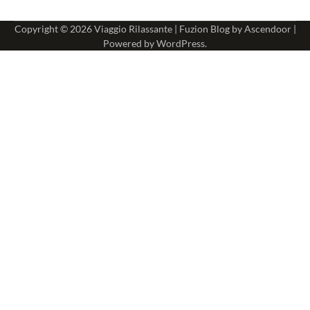
Copyright © 2026
Viaggio Rilassante
| Fuzion Blog by
Ascendoor
|
Powered by
WordPress
.