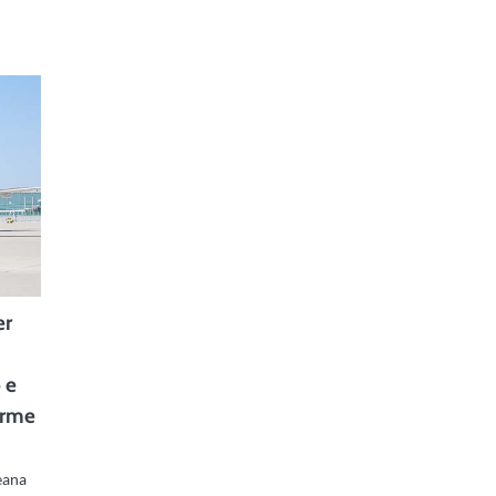
er
 e
orme
eana