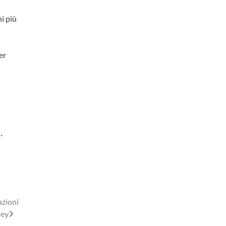
ni più
er
a
.
azioni
ney