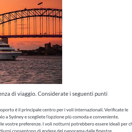
ienza di viaggio. Considerate i seguenti punti
porto è il principale centro per i voli internazionali. Verificate le
alo a Sydney e scegliete l’opzione più comoda e conveniente.
 alle vostre preferenze. I voli notturni potrebbero essere ideali per c
i diurni consentono di godere del panorama dalle finestre.