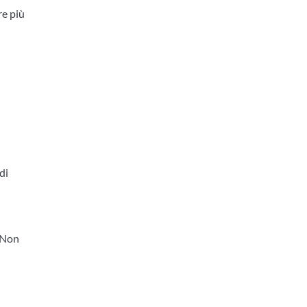
re più
i
di
. Non