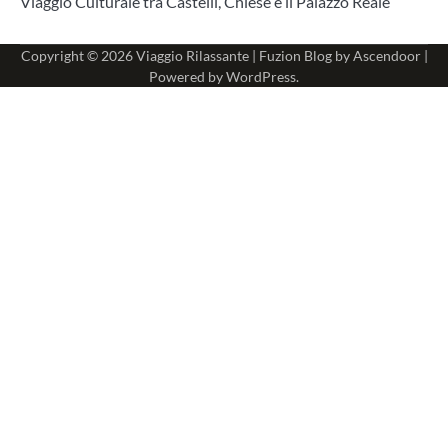
Viaggio Culturale tra Castelli, Chiese e il Palazzo Reale
Copyright © 2026
Viaggio Rilassante
| Fuzion Blog by
Ascendoor
|
Powered by
WordPress
.