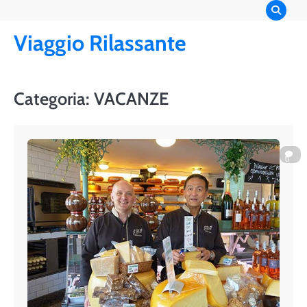
Skip
to
Viaggio Rilassante
content
Categoria:
VACANZE
0