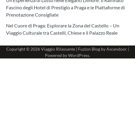
Un’Esperienza di Lusso nelle Eleganti Dimore: Il Raffinato
Fascino degli Hotel di Prestigio a Praga e le Piattaforme di
Prenotazione Consigliate
Nel Cuore di Praga: Esplorare la Zona del Castello – Un
Viaggio Culturale tra Castelli, Chiese e il Palazzo Reale
Copyright © 2026
Viaggio Rilassante
| Fuzion Blog by
Ascendoor
|
Powered by
WordPress
.