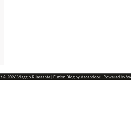
ht © 2026
Viaggio Rilassante
| Fuzion Blog by
Ascendoor
| Powered by
Wo