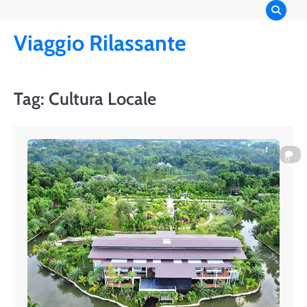
Skip
to
Viaggio Rilassante
content
Tag:
Cultura Locale
0