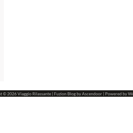
ht © 2026
Viaggio Rilassante
| Fuzion Blog by
Ascendoor
| Powered by
Wo