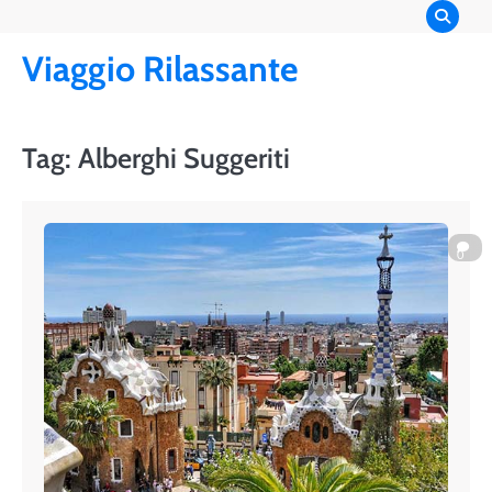
Skip
to
Viaggio Rilassante
content
Tag:
Alberghi Suggeriti
0