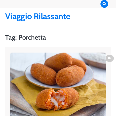
Skip
to
Viaggio Rilassante
content
Tag:
Porchetta
0