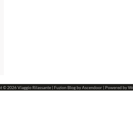
ht © 2026
Viaggio Rilassante
| Fuzion Blog by
Ascendoor
| Powered by
Wo