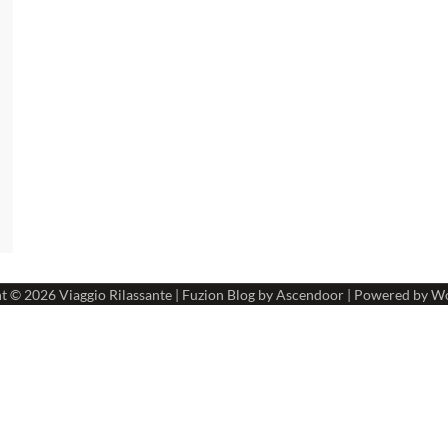
ht © 2026
Viaggio Rilassante
| Fuzion Blog by
Ascendoor
| Powered by
Wo