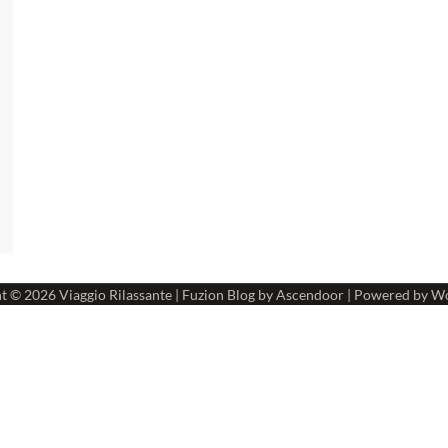
ht © 2026
Viaggio Rilassante
| Fuzion Blog by
Ascendoor
| Powered by
Wo