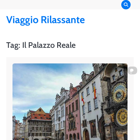
Skip
to
Viaggio Rilassante
content
Tag:
Il Palazzo Reale
0