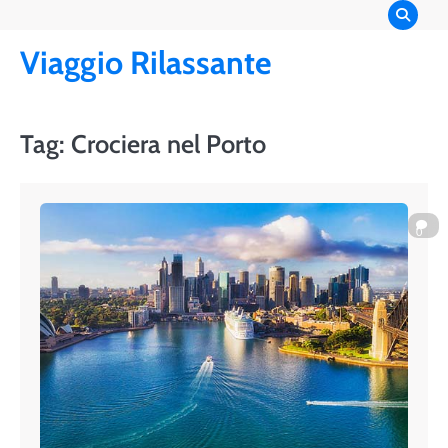
Skip
to
Viaggio Rilassante
content
Tag:
Crociera nel Porto
0