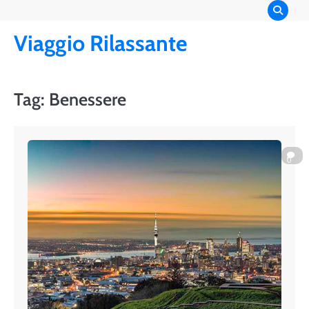
Skip
to
Viaggio Rilassante
content
Tag:
Benessere
0